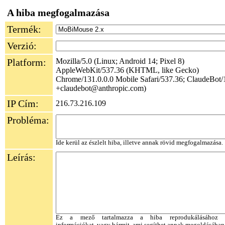
A hiba megfogalmazása
Termék:
Verzió:
Platform:
Mozilla/5.0 (Linux; Android 14; Pixel 8)
AppleWebKit/537.36 (KHTML, like Gecko)
Chrome/131.0.0.0 Mobile Safari/537.36; ClaudeBot/1
+claudebot@anthropic.com)
IP Cím:
216.73.216.109
Probléma:
Ide kerül az észlelt hiba, illetve annak rövid megfogalmazása.
Leírás:
Ez a mező tartalmazza a hiba reprodukálásához s