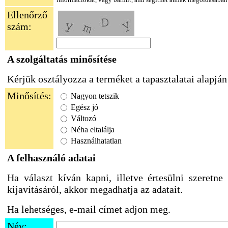
információkat, vagy bármit, ami segíthet annak megoldásában
Ellenőrző
szám:
A szolgáltatás minősítése
Kérjük osztályozza a terméket a tapasztalatai alapján
Minősítés:
Nagyon tetszik
Egész jó
Változó
Néha eltalálja
Használhatatlan
A felhasználó adatai
Ha választ kíván kapni, illetve értesülni szeretne
kijavításáról, akkor megadhatja az adatait.
Ha lehetséges, e-mail címet adjon meg.
Név: