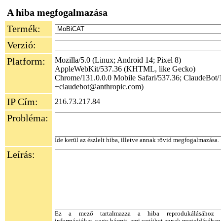
A hiba megfogalmazása
Termék:
Verzió:
Platform:
Mozilla/5.0 (Linux; Android 14; Pixel 8)
AppleWebKit/537.36 (KHTML, like Gecko)
Chrome/131.0.0.0 Mobile Safari/537.36; ClaudeBot/1
+claudebot@anthropic.com)
IP Cím:
216.73.217.84
Probléma:
Ide kerül az észlelt hiba, illetve annak rövid megfogalmazása.
Leírás:
Ez a mező tartalmazza a hiba reprodukálásához s