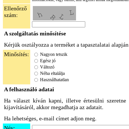
információkat, vagy bármit, ami segíthet annak megoldásában
Ellenőrző
szám:
A szolgáltatás minősítése
Kérjük osztályozza a terméket a tapasztalatai alapján
Minősítés:
Nagyon tetszik
Egész jó
Változó
Néha eltalálja
Használhatatlan
A felhasználó adatai
Ha választ kíván kapni, illetve értesülni szeretne
kijavításáról, akkor megadhatja az adatait.
Ha lehetséges, e-mail címet adjon meg.
Név: