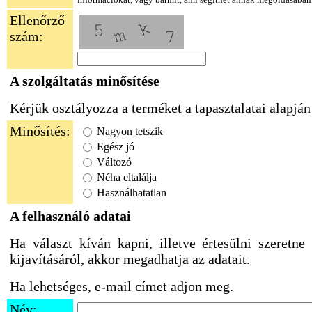
információkat, vagy bármit, ami segíthet annak megoldásában
Ellenőrző
szám:
A szolgáltatás minősítése
Kérjük osztályozza a terméket a tapasztalatai alapján
Minősítés:
Nagyon tetszik
Egész jó
Változó
Néha eltalálja
Használhatatlan
A felhasználó adatai
Ha választ kíván kapni, illetve értesülni szeretne
kijavításáról, akkor megadhatja az adatait.
Ha lehetséges, e-mail címet adjon meg.
Név: