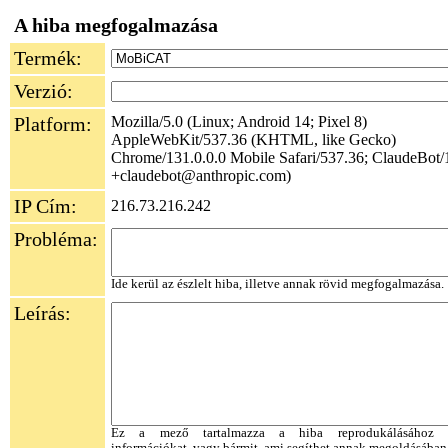
A hiba megfogalmazása
Termék:
Verzió:
Platform:
Mozilla/5.0 (Linux; Android 14; Pixel 8)
AppleWebKit/537.36 (KHTML, like Gecko)
Chrome/131.0.0.0 Mobile Safari/537.36; ClaudeBot/1
+claudebot@anthropic.com)
IP Cím:
216.73.216.242
Probléma:
Ide kerül az észlelt hiba, illetve annak rövid megfogalmazása.
Leírás:
Ez a mező tartalmazza a hiba reprodukálásához s