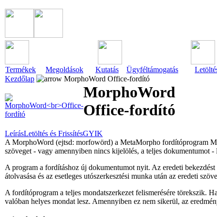
Termékek
Megoldások
Kutatás
Ügyféltámogatás
Letölté
Kezdőlap
MorphoWord Office-fordító
MorphoWord
Office-fordító
Leírás
Letöltés és Frissítés
GYIK
A MorphoWord (ejtsd: morfowörd) a MetaMorpho fordítóprogram Micro
szöveget - vagy amennyiben nincs kijelölés, a teljes dokumentumot - 
A program a fordításhoz új dokumentumot nyit. Az eredeti bekezdést sárg
átolvasása és az esetleges utószerkesztési munka után az eredeti szöve
A fordítóprogram a teljes mondatszerkezet felismerésére törekszik. 
valóban helyes mondat lesz. Amennyiben ez nem sikerül, az eredményt