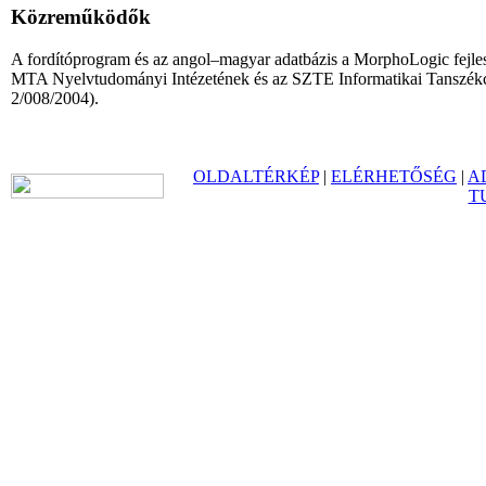
Közreműködők
A fordítóprogram és az angol–magyar adatbázis a MorphoLogic fejles
MTA Nyelvtudományi Intézetének és az SZTE Informatikai Tanszékc
2/008/2004).
OLDALTÉRKÉP
|
ELÉRHETŐSÉG
|
A
T