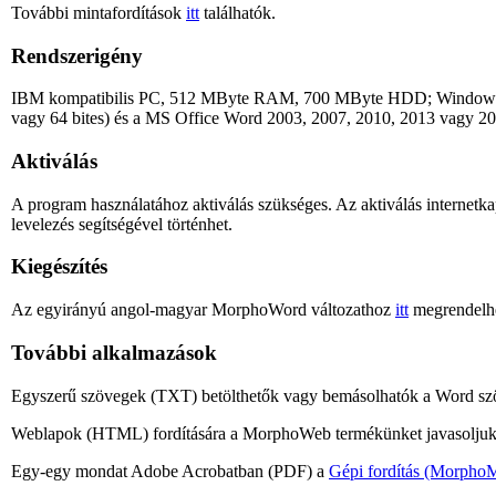
További mintafordítások
itt
találhatók.
Rendszerigény
IBM kompatibilis PC, 512 MByte RAM, 700 MByte HDD; Windows X
vagy 64 bites) és a MS Office Word 2003, 2007, 2010, 2013 vagy 201
Aktiválás
A program használatához aktiválás szükséges. Az aktiválás internetk
levelezés segítségével történhet.
Kiegészítés
Az egyirányú angol-magyar MorphoWord változathoz
itt
megrendelhe
További alkalmazások
Egyszerű szövegek (TXT) betölthetők vagy bemásolhatók a Word szöveg
Weblapok (HTML) fordítására a MorphoWeb termékünket javasoljuk
Egy-egy mondat Adobe Acrobatban (PDF) a
Gépi fordítás (Morpho