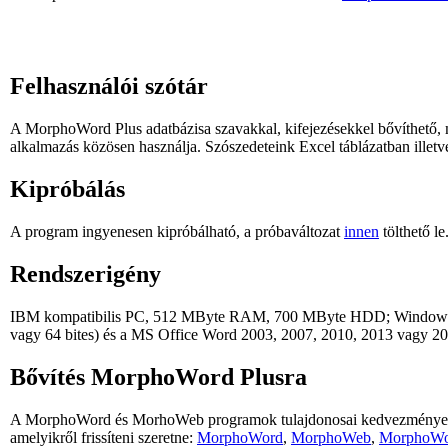
Felhasználói szótár
A MorphoWord Plus adatbázisa szavakkal, kifejezésekkel bővíthető, 
alkalmazás közösen használja. Szószedeteink Excel táblázatban ille
Kipróbálás
A program ingyenesen kipróbálható, a próbaváltozat
innen
tölthető l
Rendszerigény
IBM kompatibilis PC, 512 MByte RAM, 700 MByte HDD; Windows X
vagy 64 bites) és a MS Office Word 2003, 2007, 2010, 2013 vagy 201
Bővítés MorphoWord Plusra
A MorphoWord és MorhoWeb programok tulajdonosai kedvezményes ár
amelyikről frissíteni szeretne:
MorphoWord
,
MorphoWeb
,
MorphoWor