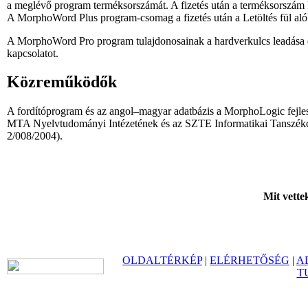
a meglévő program terméksorszámát. A fizetés után a terméksorszá
A MorphoWord Plus program-csomag a fizetés után a Letöltés fül alól
A MorphoWord Pro program tulajdonosainak a hardverkulcs leadása ese
kapcsolatot.
Közreműködők
A fordítóprogram és az angol–magyar adatbázis a MorphoLogic fejles
MTA Nyelvtudományi Intézetének és az SZTE Informatikai Tanszékc
2/008/2004).
Mit vette
OLDALTÉRKÉP
|
ELÉRHETŐSÉG
|
A
T