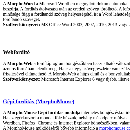
A
MorphoWord
a Microsoft Wordben megnyitott dokumentumokat ford
beszúrja. A fordítás átolvasása után az eredeti szöveg törölhető. A le
minősége függ a fordítandó szöveg helyességétől is: a Word lehetőséget
fordítandó szöveget.
Szoftverkörnyezet:
MS Office Word 2003, 2007, 2010, 2013 vagy 20
Webfordító
A
MorphoWeb
a fordítóprogram böngészőkben használható változata, 
azonos formában jelenik meg. Ha csak egy szövegrészletre van szükség
frissítésével eltüntethető. A MorphoWeb a https című és a bonyolultabb 
Szoftverkörnyezet:
Microsoft Internet Explorer 6 vagy újabb, illetv
Gépi fordítás (MorphoMouse)
A
MorphoMouse Gépi fordítás modul
ja internetes böngészéskor i
Ha az egérkurzort a mondat fölé húzzuk, néhány másodperc múlva a
Wordben, Firefox, Chrome és Internet Explorer böngészőkben, vala
A MorphoMouse működéséről bővebb információ a
morphomouse.