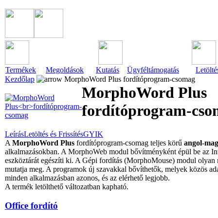
Termékek
Megoldások
Kutatás
Ügyféltámogatás
Letölté
Kezdőlap
MorphoWord Plus fordítóprogram-csomag
MorphoWord Plus
fordítóprogram-cs
Leírás
Letöltés és Frissítés
GYIK
A
MorphoWord Plus
fordítóprogram-csomag teljes körű
angol-ma
alkalmazásokban. A MorphoWeb modul bővítményként épül be az Int
eszköztárát egészíti ki. A Gépi fordítás (MorphoMouse) modul olyan m
mutatja meg. A programok új szavakkal bővíthetők, melyek közös ada
minden alkalmazásban azonos, és az elérhető legjobb.
A termék letölthető változatban kapható.
Office fordító