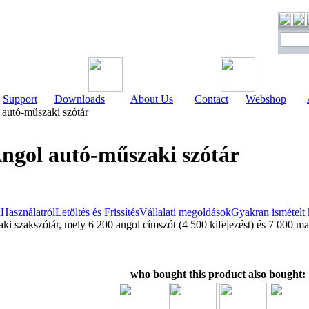
Support
Downloads
About Us
Contact
Webshop
autó-műszaki szótár
ngol autó-műszaki szótár
n
Használatról
Letöltés és Frissítés
Vállalati megoldások
Gyakran ismételt
i szakszótár, mely 6 200 angol címszót (4 500 kifejezést) és 7 000 ma
who bought this product also bought: