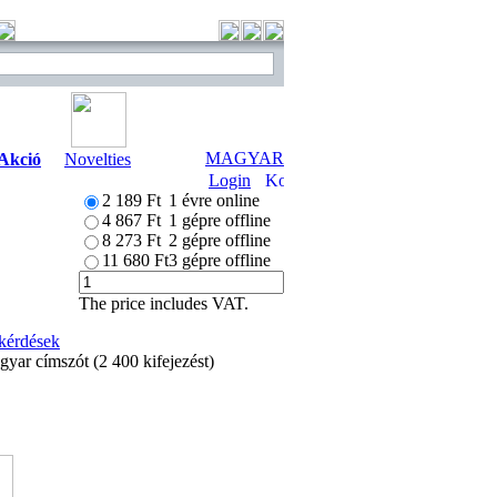
MAGYAR
Akció
Novelties
Login
2 189 Ft
1 évre online
4 867 Ft
1 gépre offline
8 273 Ft
2 gépre offline
11 680 Ft
3 gépre offline
The price includes VAT.
 kérdések
gyar címszót (2 400 kifejezést)