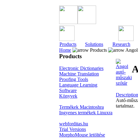
Products
Solutions
Research
Home
Products
Angol 
Products
A
Electronic Dictionaries
Machine Translation
Proofing Tools
Language Learning
Software
Descriptio
Könyvek
Autó-műszak
tartalmaz.
Termékek Macintoshra
Ingyenes termékek Linuxra
webforditas.hu
Trial Versions
MorphoMouse letöltése