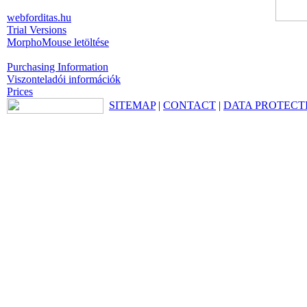
webforditas.hu
Trial Versions
MorphoMouse letöltése
Purchasing Information
Viszonteladói információk
Prices
SITEMAP
|
CONTACT
|
DATA PROTECT