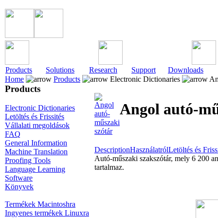
Products
Solutions
Research
Support
Downloads
Home
Products
Electronic Dictionaries
Ang
Products
Angol autó-mű
Electronic Dictionaries
Letöltés és Frissités
Vállalati megoldások
FAQ
General Information
Description
Használatról
Letöltés és Friss
Machine Translation
Autó-műszaki szakszótár, mely 6 200 ang
Proofing Tools
tartalmaz.
Language Learning
Software
Könyvek
Termékek Macintoshra
Ingyenes termékek Linuxra