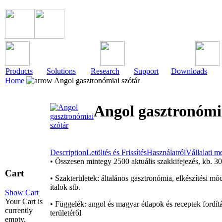
Products
Solutions
Research
Support
Downloads
Home
Angol gasztronómiai szótár
Angol gasztronómia
Description
Letöltés és Frissítés
Használatról
Vállalati 
• Összesen mintegy 2500 aktuális szakkifejezés, kb. 30
Cart
• Szakterületek: általános gasztronómia, elkészítési mó
italok stb.
Show Cart
Your Cart is
• Függelék: angol és magyar étlapok és receptek fordít
currently
területéről
empty.