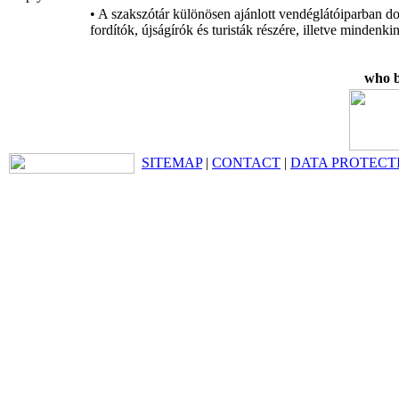
• A szakszótár különösen ajánlott vendéglátóiparban d
fordítók, újságírók és turisták részére, illetve minde
who b
SITEMAP
|
CONTACT
|
DATA PROTECT