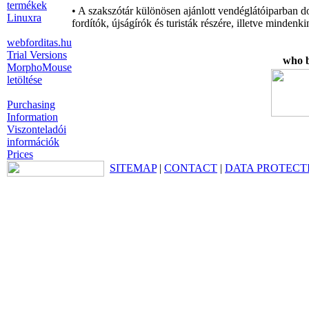
termékek
• A szakszótár különösen ajánlott vendéglátóiparban d
Linuxra
fordítók, újságírók és turisták részére, illetve minde
webforditas.hu
Trial Versions
who b
MorphoMouse
letöltése
Purchasing
Information
Viszonteladói
információk
Prices
SITEMAP
|
CONTACT
|
DATA PROTECT