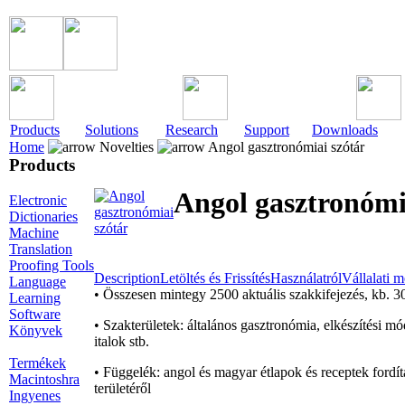
Products
Solutions
Research
Support
Downloads
Home
Novelties
Angol gasztronómiai szótár
Products
Angol gasztronómi
Electronic
Dictionaries
Machine
Translation
Proofing Tools
Description
Letöltés és Frissítés
Használatról
Vállalati 
Language
• Összesen mintegy 2500 aktuális szakkifejezés, kb. 3
Learning
Software
• Szakterületek: általános gasztronómia, elkészítési mó
Könyvek
italok stb.
Termékek
• Függelék: angol és magyar étlapok és receptek fordí
Macintoshra
területéről
Ingyenes