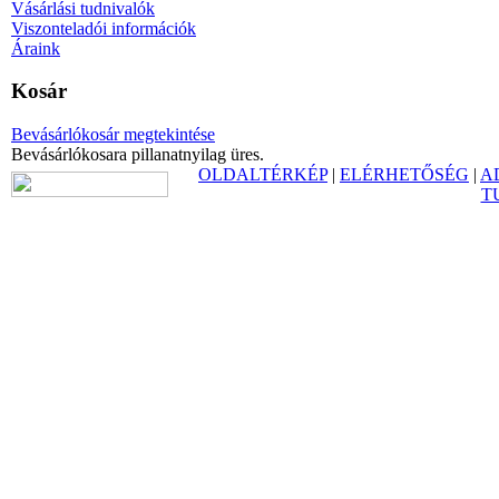
Vásárlási tudnivalók
Viszonteladói információk
Áraink
Kosár
Bevásárlókosár megtekintése
Bevásárlókosara pillanatnyilag üres.
OLDALTÉRKÉP
|
ELÉRHETŐSÉG
|
A
T