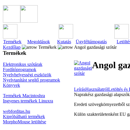
Termékek
Megoldások
Kutatás
Ügyféltámogatás
Letölté
Kezdőlap
Termékek
Angol gazdasági szótár
Termékek
Angol gaz
Elektronikus szótárak
Fordítóprogramok
Nyelvhelyességi eszközök
Nyelvtanítást segítő programok
Könyvek
Leírás
Használatról
Letöltés és 
Naprakész gazdasági alapszók
Termékek Macintoshra
Ingyenes termékek Linuxra
Eredeti szövegkörnyezetből sz
webforditas.hu
Külön szakterületenként EU g
Kipróbálható termékek
MorphoMouse letöltése