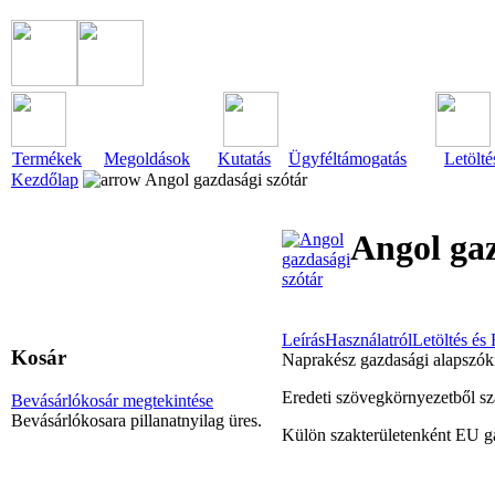
Termékek
Megoldások
Kutatás
Ügyféltámogatás
Letölté
Kezdőlap
Angol gazdasági szótár
Angol gaz
Leírás
Használatról
Letöltés és 
Kosár
Naprakész gazdasági alapszók
Eredeti szövegkörnyezetből sz
Bevásárlókosár megtekintése
Bevásárlókosara pillanatnyilag üres.
Külön szakterületenként EU g