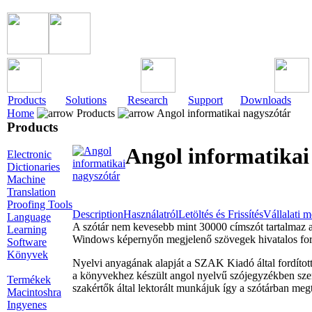
Products
Solutions
Research
Support
Downloads
Home
Products
Angol informatikai nagyszótár
Products
Angol informatikai
Electronic
Dictionaries
Machine
Translation
Proofing Tools
Description
Használatról
Letöltés és Frissítés
Vállalati 
Language
A szótár nem kevesebb mint 30000 címszót tartalmaz az
Learning
Windows képernyőn megjelenő szövegek hivatalos fordí
Software
Könyvek
Nyelvi anyagának alapját a SZAK Kiadó által fordított
a könyvekhez készült angol nyelvű szójegyzékben szere
Termékek
szakértők által lektorált munkájuk így a szótárban meg
Macintoshra
Ingyenes