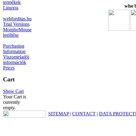
termékek
who b
Linuxra
webforditas.hu
Trial Versions
MorphoMouse
letöltése
Purchasing
Information
Viszonteladói
információk
Prices
Cart
Show Cart
Your Cart is
currently
empty.
SITEMAP
|
CONTACT
|
DATA PROTECT