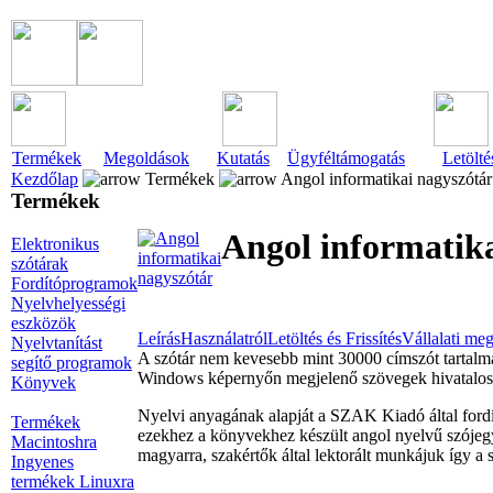
Termékek
Megoldások
Kutatás
Ügyféltámogatás
Letölté
Kezdőlap
Termékek
Angol informatikai nagyszótár
Termékek
Angol informatika
Elektronikus
szótárak
Fordítóprogramok
Nyelvhelyességi
eszközök
Leírás
Használatról
Letöltés és Frissítés
Vállalati me
Nyelvtanítást
A szótár nem kevesebb mint 30000 címszót tartalma
segítő programok
Windows képernyőn megjelenő szövegek hivatalos f
Könyvek
Nyelvi anyagának alapját a SZAK Kiadó által fordít
Termékek
ezekhez a könyvekhez készült angol nyelvű szójegyz
Macintoshra
magyarra, szakértők által lektorált munkájuk így a
Ingyenes
termékek Linuxra