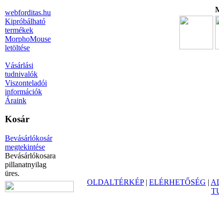
M
webforditas.hu
Kipróbálható
termékek
MorphoMouse
letöltése
Vásárlási
tudnivalók
Viszonteladói
információk
Áraink
Kosár
Bevásárlókosár
megtekintése
Bevásárlókosara
pillanatnyilag
üres.
OLDALTÉRKÉP
|
ELÉRHETŐSÉG
|
A
T