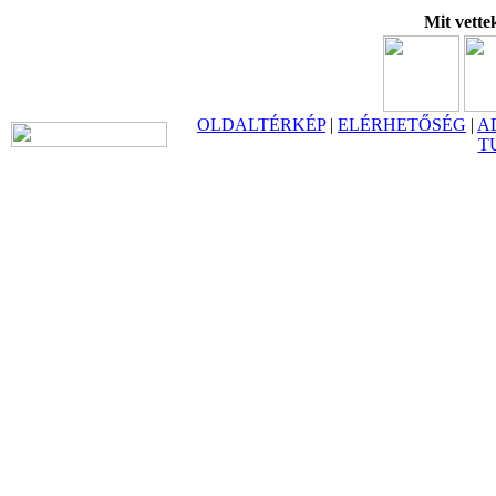
Mit vette
OLDALTÉRKÉP
|
ELÉRHETŐSÉG
|
A
T