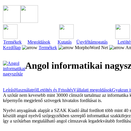
Termékek
Megoldások
Kutatás
Ügyféltámogatás
Letölté
Kezdőlap
Termékek
MorphoWord Net
Ang
Angol informatikai nagys
Leírás
Használatról
Letöltés és Frissítés
Vállalati megoldások
Gyakran i
A szótár nem kevesebb mint 30000 címszót tartalmaz az informatika 
képernyőn megjelenő szövegek hivatalos fordításai is.
Nyelvi anyagának alapját a SZAK Kiadó által fordított több mint 40
készült angol nyelvű szójegyzékben szereplő informatikai szakkifejezé
így a szótárban megtalálható angol címszavak legadekvátabb fordításá