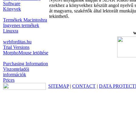
Software
ezekhez a könyvekhez készült angol nyelvű sz
Könyvek
át magyarra, szakértők által lektorált munká
tekinthető.
Termékek Macintoshra
Ingyenes termékek
Linuxra
w
webforditas.hu
Trial Versions
MorphoMouse letöltése
Purchasing Information
Viszonteladói
információk
Prices
SITEMAP
|
CONTACT
|
DATA PROTECT