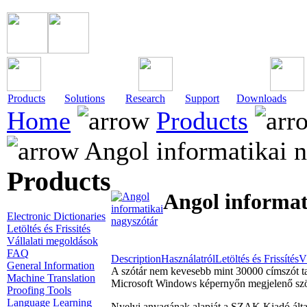
Products
Solutions
Research
Support
Downloads
Home
Products
Angol informatikai n
Products
Angol informat
Electronic Dictionaries
Letöltés és Frissités
Vállalati megoldások
FAQ
Description
Használatról
Letöltés és Frissítés
V
General Information
A szótár nem kevesebb mint 30000 címszót tar
Machine Translation
Microsoft Windows képernyőn megjelenő szöve
Proofing Tools
Language Learning
Nyelvi anyagának alapját a SZAK Kiadó által 