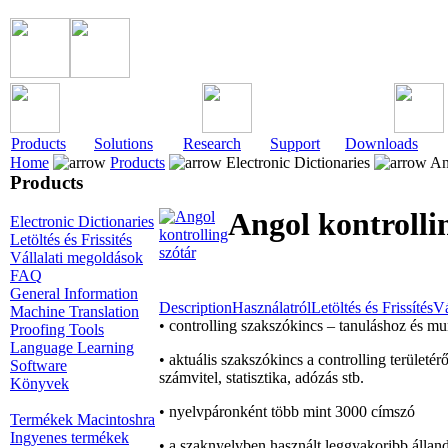
Products
Solutions
Research
Support
Downloads
Home
Products
Electronic Dictionaries
Ang
Products
Angol kontrolli
Electronic Dictionaries
Letöltés és Frissités
Vállalati megoldások
FAQ
General Information
Description
Használatról
Letöltés és Frissítés
Vá
Machine Translation
• controlling szakszókincs – tanuláshoz és m
Proofing Tools
Language Learning
• aktuális szakszókincs a controlling terület
Software
számvitel, statisztika, adózás stb.
Könyvek
• nyelvpáronként több mint 3000 címszó
Termékek Macintoshra
Ingyenes termékek
• a szaknyelvben használt leggyakoribb állan