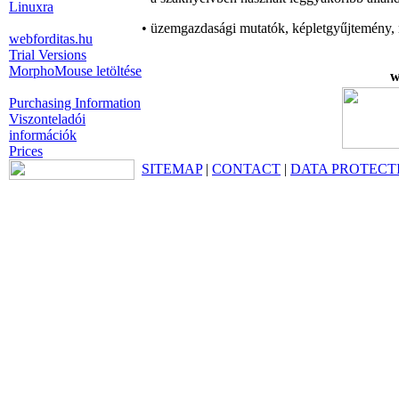
Linuxra
• üzemgazdasági mutatók, képletgyűjtemény, 
webforditas.hu
Trial Versions
MorphoMouse letöltése
w
Purchasing Information
Viszonteladói
információk
Prices
SITEMAP
|
CONTACT
|
DATA PROTECT