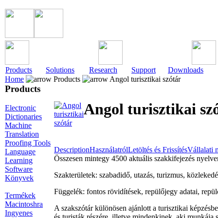
Products
Solutions
Research
Support
Downloads
Home
Products
Angol turisztikai szótár
Products
Angol turisztikai sz
Electronic
Dictionaries
Machine
Translation
Proofing Tools
Description
Használatról
Letöltés és Frissítés
Vállalati
Language
Összesen mintegy 4500 aktuális szakkifejezés nyelven
Learning
Software
Szakterületek: szabadidő, utazás, turizmus, közlekedés,
Könyvek
Függelék: fontos rövidítések, repülőjegy adatai, repül
Termékek
Macintoshra
A szakszótár különösen ajánlott a turisztikai képzésbe
Ingyenes
és turisták részére, illetve mindenkinek, aki munkája