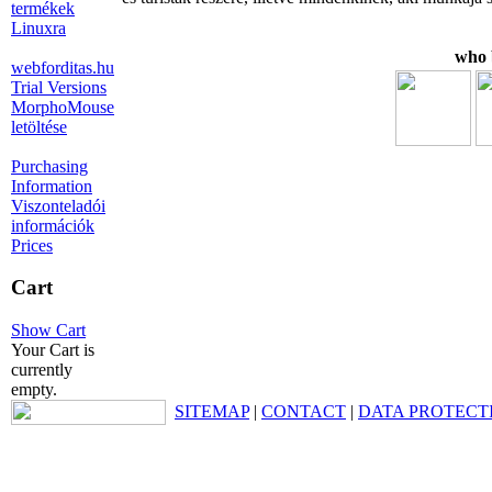
termékek
Linuxra
who 
webforditas.hu
Trial Versions
MorphoMouse
letöltése
Purchasing
Information
Viszonteladói
információk
Prices
Cart
Show Cart
Your Cart is
currently
empty.
SITEMAP
|
CONTACT
|
DATA PROTECT