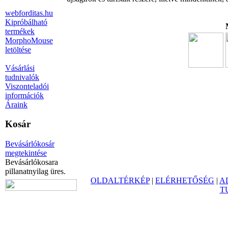
webforditas.hu
Kipróbálható
termékek
MorphoMouse
letöltése
Vásárlási
tudnivalók
Viszonteladói
információk
Áraink
Kosár
Bevásárlókosár
megtekintése
Bevásárlókosara
pillanatnyilag üres.
OLDALTÉRKÉP
|
ELÉRHETŐSÉG
|
A
T