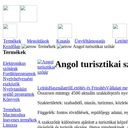
Termékek
Megoldások
Kutatás
Ügyféltámogatás
Letölté
Kezdőlap
Termékek
Angol turisztikai szótár
Termékek
Angol turisztikai s
Elektronikus
szótárak
Fordítóprogramok
Nyelvhelyességi
eszközök
Leírás
Használatról
Letöltés és Frissítés
Vállalati m
Nyelvtanítást
Összesen mintegy 4500 aktuális szakkifejezés nyel
segítő programok
Könyvek
Szakterületek: szabadidő, utazás, turizmus, közleked
Termékek
Függelék: fontos rövidítések, repülőjegy adatai, re
Macintoshra
Ingyenes termékek
A szakszótár különösen ajánlott a turisztikai képz
Linuxra
újságírók és turisták részére, illetve mindenkinek