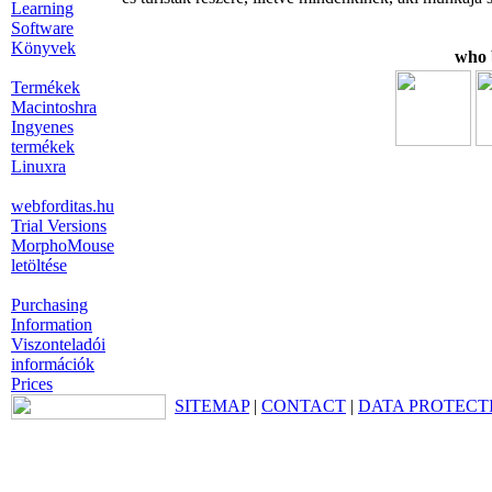
Learning
Software
Könyvek
who 
Termékek
Macintoshra
Ingyenes
termékek
Linuxra
webforditas.hu
Trial Versions
MorphoMouse
letöltése
Purchasing
Information
Viszonteladói
információk
Prices
SITEMAP
|
CONTACT
|
DATA PROTECT