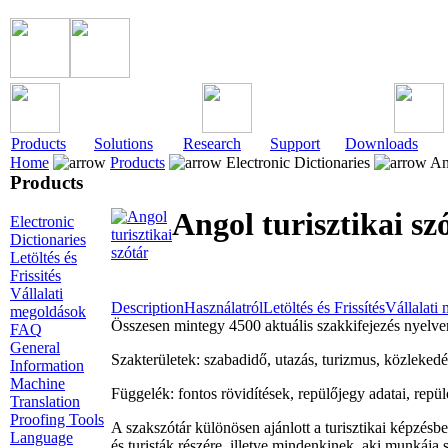
Products
Solutions
Research
Support
Downloads
Home
Products
Electronic Dictionaries
Ang
Products
Angol turisztikai sz
Electronic
Dictionaries
Letöltés és
Frissités
Vállalati
Description
Használatról
Letöltés és Frissítés
Vállalati
megoldások
Összesen mintegy 4500 aktuális szakkifejezés nyelven
FAQ
General
Szakterületek: szabadidő, utazás, turizmus, közlekedés,
Information
Machine
Függelék: fontos rövidítések, repülőjegy adatai, repül
Translation
Proofing Tools
A szakszótár különösen ajánlott a turisztikai képzésbe
Language
és turisták részére, illetve mindenkinek, aki munkája