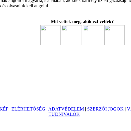
nak angolról magyarra, s általában, akiknek bármely üzleti-gazdasági t
 és olvasniuk kell angolul.
Mit vettek még, akik ezt vették?
KÉP
|
ELÉRHETŐSÉG
|
ADATVÉDELEM
|
SZERZŐI JOGOK
|
V
TUDNIVALÓK