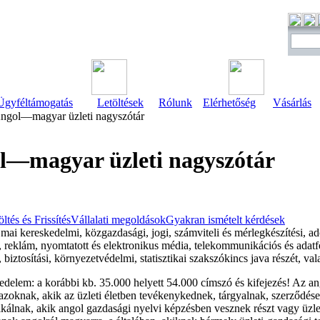
Ügyféltámogatás
Letöltések
Rólunk
Elérhetőség
Vásárlás
ngol—magyar üzleti nagyszótár
l—magyar üzleti nagyszótár
öltés és Frissítés
Vállalati megoldások
Gyakran ismételt kérdések
 mai kereskedelmi, közgazdasági, jogi, számviteli és mérlegkészítési, ad
, reklám, nyomtatott és elektronikus média, telekommunikációs és adatfe
 biztosítási, környezetvédelmi, statisztikai szakszókincs java részét, v
rjedelem: a korábbi kb. 35.000 helyett 54.000 címszó és kifejezés! Az a
azoknak, akik az üzleti életben tevékenykednek, tárgyalnak, szerződése
álnak, akik angol gazdasági nyelvi képzésben vesznek részt vagy üzlet