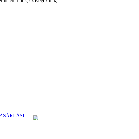
erületen írniuk, szövegezniük,
ÁSÁRLÁSI