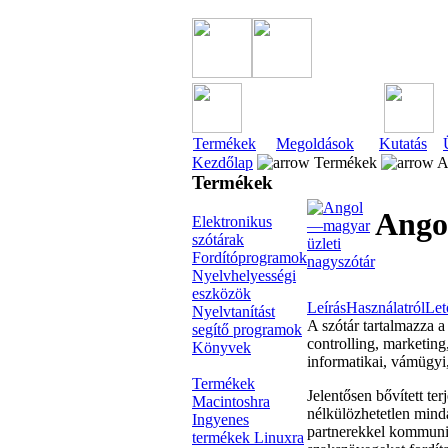
Termékek
Megoldások
Kutatás
Kezdőlap
Termékek
A
Termékek
Ango
Elektronikus
szótárak
Fordítóprogramok
Nyelvhelyességi
eszközök
Leírás
Használatról
Let
Nyelvtanítást
A szótár tartalmazza a
segítő programok
controlling, marketing
Könyvek
informatikai, vámügyi,
Termékek
Jelentősen bővített te
Macintoshra
nélkülözhetetlen mind
Ingyenes
partnerekkel kommunik
termékek Linuxra