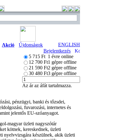
ENGLISH
Akció
Újdonságok
Bejelentkezés
5 715 Ft
1 évre online
12 700 Ft
1 gépre offline
21 590 Ft
2 gépre offline
30 480 Ft
3 gépre offline
Az ár az áfát tartalmazza.
ózási, pénzügyi, banki és tőzsdei,
ldolgozási, fuvarozási, internetes és
alamint jelentős EU-szóanyagot.
ngol-magyar üzleti nagyszótár
ket kötnek, kereskednek, üzleti
i nyelvvizsgára készülnek, akik üzleti