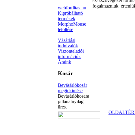
szakszövegeket fordíta
fogalmazniuk, érteniük
webforditas.hu
Kipróbálható
termékek
MorphoMouse
letöltése
Vásárlási
tudnivalók
Viszonteladói
információk
Áraink
Kosár
Bevásárlókosár
megtekintése
Bevásárlókosara
pillanatnyilag
üres.
OLDALTÉR