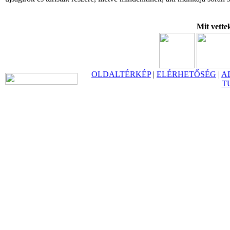
Mit vette
OLDALTÉRKÉP
|
ELÉRHETŐSÉG
|
A
T