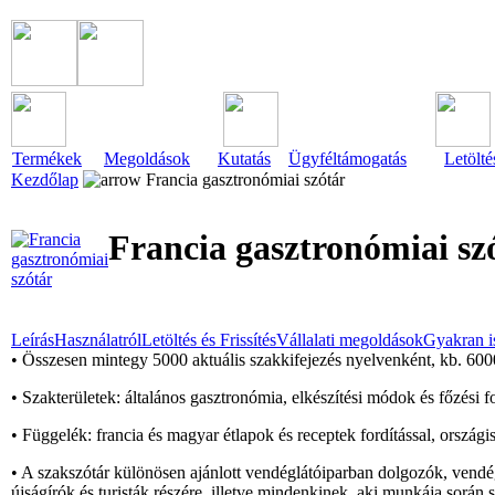
Termékek
Megoldások
Kutatás
Ügyféltámogatás
Letölté
Kezdőlap
Francia gasztronómiai szótár
Francia gasztronómiai sz
Leírás
Használatról
Letöltés és Frissítés
Vállalati megoldások
Gyakran i
• Összesen mintegy 5000 aktuális szakkifejezés nyelvenként, kb. 6000
• Szakterületek: általános gasztronómia, elkészítési módok és főzési fo
• Függelék: francia és magyar étlapok és receptek fordítással, ország
• A szakszótár különösen ajánlott vendéglátóiparban dolgozók, vendég
újságírók és turisták részére, illetve mindenkinek, aki munkája sorá