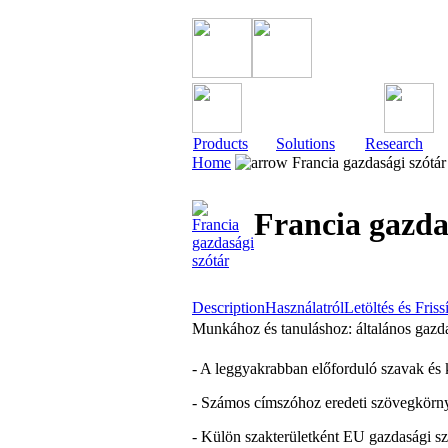
Products
Solutions
Research
Home
Francia gazdasági szótár
Francia gazda
Description
Használatról
Letöltés és Friss
Munkához és tanuláshoz: általános gaz
- A leggyakrabban előforduló szavak és 
- Számos címszóhoz eredeti szövegkörny
- Külön szakterületként EU gazdasági s