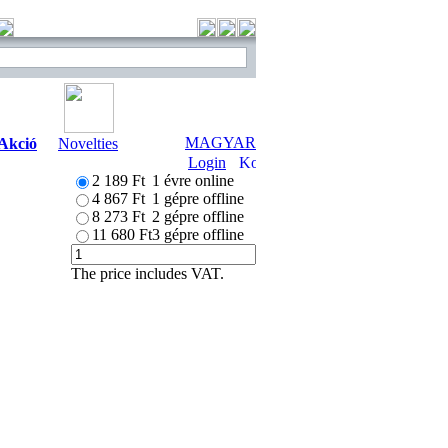
MAGYAR
Akció
Novelties
Login
2 189 Ft
1 évre online
4 867 Ft
1 gépre offline
8 273 Ft
2 gépre offline
11 680 Ft
3 gépre offline
The price includes VAT.