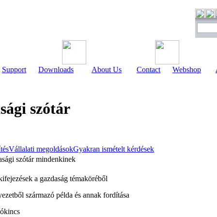
Support
Downloads
About Us
Contact
Webshop
sági szótár
ítés
Vállalati megoldások
Gyakran ismételt kérdések
dasági szótár mindenkinek
kifejezések a gazdaság témaköréből
ezetből származó példa és annak fordítása
zókincs