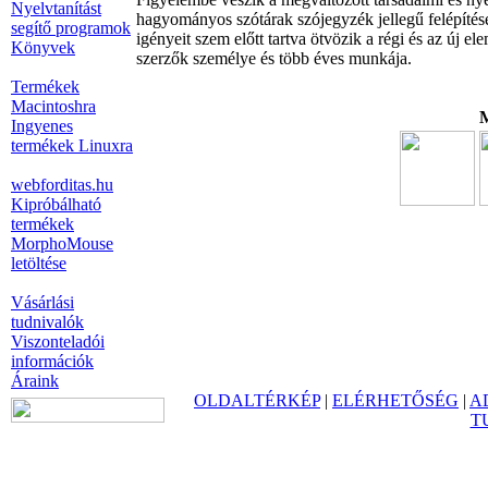
Nyelvtanítást
hagyományos szótárak szójegyzék jellegű felépítésé
segítő programok
igényeit szem előtt tartva ötvözik a régi és az új e
Könyvek
szerzők személye és több éves munkája.
Termékek
Macintoshra
M
Ingyenes
termékek Linuxra
webforditas.hu
Kipróbálható
termékek
MorphoMouse
letöltése
Vásárlási
tudnivalók
Viszonteladói
információk
Áraink
OLDALTÉRKÉP
|
ELÉRHETŐSÉG
|
A
T