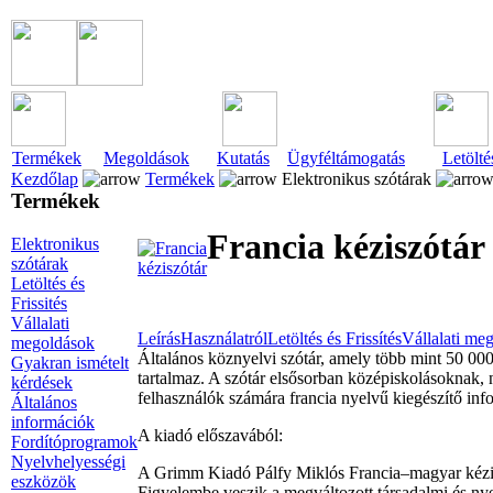
Termékek
Megoldások
Kutatás
Ügyféltámogatás
Letölté
Kezdőlap
Termékek
Elektronikus szótárak
Termékek
Francia kéziszótár
Elektronikus
szótárak
Letöltés és
Frissités
Vállalati
Leírás
Használatról
Letöltés és Frissítés
Vállalati me
megoldások
Általános köznyelvi szótár, amely több mint 50 000 
Gyakran ismételt
tartalmaz. A szótár elsősorban középiskolásoknak, 
kérdések
felhasználók számára francia nyelvű kiegészítő inf
Általános
információk
A kiadó előszavából:
Fordítóprogramok
Nyelvhelyességi
A Grimm Kiadó Pálfy Miklós Francia–magyar kéziszót
eszközök
Figyelembe veszik a megváltozott társadalmi és nye