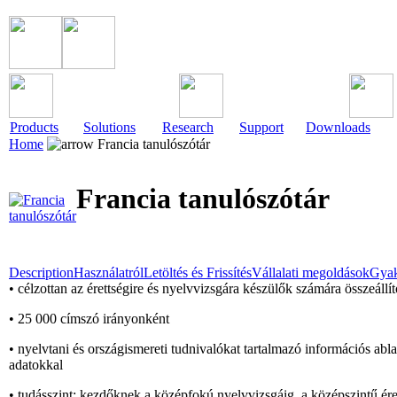
Products
Solutions
Research
Support
Downloads
Home
Francia tanulószótár
Francia tanulószótár
Description
Használatról
Letöltés és Frissítés
Vállalati megoldások
Gyak
• célzottan az érettségire és nyelvvizsgára készülők számára összeállíto
• 25 000 címszó irányonként
• nyelvtani és országismereti tudnivalókat tartalmazó információs ablak
adatokkal
• tudásszint: kezdőknek a középfokú nyelvvizsgáig, a középszintű ér