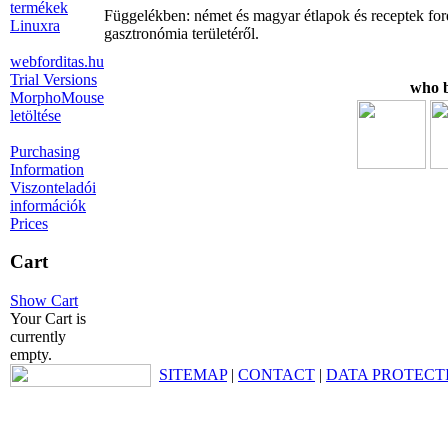
termékek
Függelékben: német és magyar étlapok és receptek ford
Linuxra
gasztronómia területéről.
webforditas.hu
Trial Versions
who b
MorphoMouse
letöltése
Purchasing
Information
Viszonteladói
információk
Prices
Cart
Show Cart
Your Cart is
currently
empty.
SITEMAP
|
CONTACT
|
DATA PROTECT