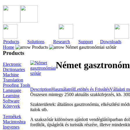
Products
Solutions
Research
Support
Downloads
Home
Products
Német gasztronómiai szótár
Products
Német gasztronómi
Electronic
Dictionaries
Machine
Translation
Proofing Tools
Description
Használatról
Letöltés és Frissítés
Vállalati 
Language
Összesen mintegy 2500 aktuális szakkifejezés, kb. 300
Learning
Software
Szakterületek: általános gasztronómia, elkészítési módo
Könyvek
italok stb.
Termékek
A szakszótár különösen ajánlott vendéglátóiparban do
Macintoshra
fordítók, újságírók és turisták részére, illetve minde
Ingyenes