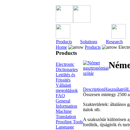
Products
Solutions
Research
Home
Products
Electr
Products
Német
Electronic
Dictionaries
Letöltés és
Frissités
Vállalati
Description
Használatról
L
megoldások
Összesen mintegy 2500 akt
FAQ
General
Szakterületek: általános 
Information
italok stb.
Machine
Translation
A szakszótár különösen a
Proofing Tools
fordítók, újságírók és tu
Language