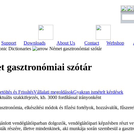
Support
Downloads
About Us
Contact
Webshop
onic Dictionaries
Német gasztronómiai szótár
 gasztronómiai szótár
etöltés és Frissítés
Vállalati megoldások
Gyakran ismételt kérdések
uális szakkifejezés, kb. 3000 fordítással irányonként
gasztronómia, elkészítési módok és főzési fortélyok, hozzávalók, fűszere
jánlott vendéglátóiparban dolgozók, vendéglátóipari képzésben részt v
risták részére, illetve mindenkinek, aki munkája során szembesül a gas