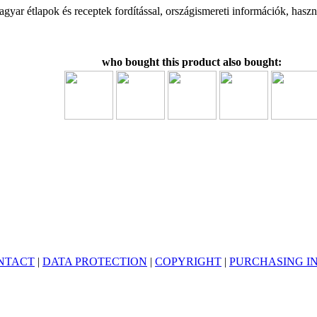
yar étlapok és receptek fordítással, országismereti információk, hasz
who bought this product also bought:
NTACT
|
DATA PROTECTION
|
COPYRIGHT
|
PURCHASING I