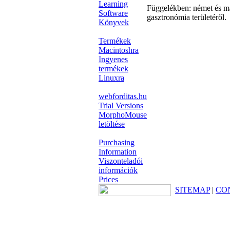
Learning
Függelékben: német és mag
Software
gasztronómia területéről.
Könyvek
Termékek
Macintoshra
Ingyenes
termékek
Linuxra
webforditas.hu
Trial Versions
MorphoMouse
letöltése
Purchasing
Information
Viszonteladói
információk
Prices
SITEMAP
|
CO