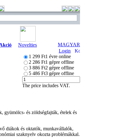
MAGYAR
Akció
Novelties
Login
1 299 Ft
1 évre online
2 286 Ft
1 gépre offline
3 886 Ft
2 gépre offline
5 486 Ft
3 gépre offline
The price includes VAT.
k, gyümölcs- és zöldségfajták, ételek és
evő diákok és oktatók, munkavállalók,
ztronómiai szaknyelv okozta problémákkal.