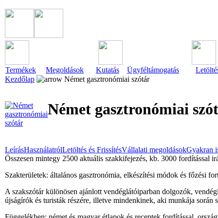
Termékek
Megoldások
Kutatás
Ügyféltámogatás
Letölté
Kezdőlap
Német gasztronómiai szótár
Német gasztronómiai szó
Leírás
Használatról
Letöltés és Frissítés
Vállalati megoldások
Gyakran i
Összesen mintegy 2500 aktuális szakkifejezés, kb. 3000 fordítással i
Szakterületek: általános gasztronómia, elkészítési módok és főzési for
A szakszótár különösen ajánlott vendéglátóiparban dolgozók, vendégl
újságírók és turisták részére, illetve mindenkinek, aki munkája sorá
Függelékben: német és magyar étlapok és receptek fordítással, ország