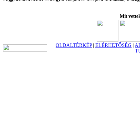
Mit vette
OLDALTÉRKÉP
|
ELÉRHETŐSÉG
|
A
T