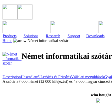
Products
Solutions
Research
Support
Downloads
Home
Német informatikai szótár
Német informatikai szótár
Description
Használatról
Letöltés és Frissítés
Vállalati megoldások
Gyak
A szótár 37 000 német (12 000 kifejezést) és 48 000 magyar címszót (
who bought t