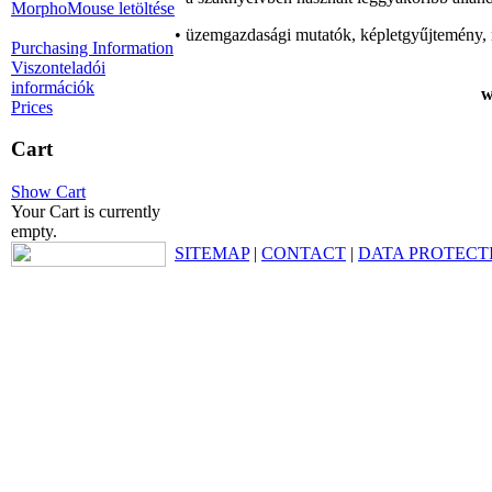
MorphoMouse letöltése
• üzemgazdasági mutatók, képletgyűjtemény, 
Purchasing Information
Viszonteladói
információk
w
Prices
Cart
Show Cart
Your Cart is currently
empty.
SITEMAP
|
CONTACT
|
DATA PROTECT