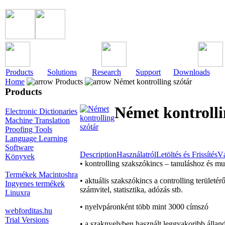
Products
Solutions
Research
Support
Downloads
Home
Products
Német kontrolling szótár
Products
Német kontrolli
Electronic Dictionaries
Machine Translation
Proofing Tools
Language Learning
Software
Description
Használatról
Letöltés és Frissítés
Vá
Könyvek
• kontrolling szakszókincs – tanuláshoz és 
Termékek Macintoshra
• aktuális szakszókincs a controlling terület
Ingyenes termékek
számvitel, statisztika, adózás stb.
Linuxra
• nyelvpáronként több mint 3000 címszó
webforditas.hu
Trial Versions
• a szaknyelvben használt leggyakoribb állan