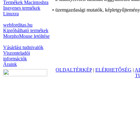
Termékek Macintoshra
Ingyenes termékek
• üzemgazdasági mutatók, képletgyűjtemény,
Linuxra
webforditas.hu
Kipróbálható termékek
MorphoMouse letöltése
Vásárlási tudnivalók
Viszonteladói
információk
Áraink
OLDALTÉRKÉP
|
ELÉRHETŐSÉG
|
A
T