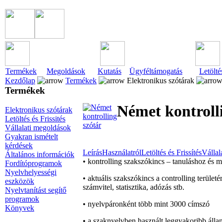
Termékek
Megoldások
Kutatás
Ügyféltámogatás
Letölté
Kezdőlap
Termékek
Elektronikus szótárak
Termékek
Német kontroll
Elektronikus szótárak
Letöltés és Frissités
Vállalati megoldások
Gyakran ismételt
kérdések
Leírás
Használatról
Letöltés és Frissítés
Vállal
Általános információk
• kontrolling szakszókincs – tanuláshoz és
Fordítóprogramok
Nyelvhelyességi
• aktuális szakszókincs a controlling terüle
eszközök
számvitel, statisztika, adózás stb.
Nyelvtanítást segítő
programok
• nyelvpáronként több mint 3000 címszó
Könyvek
• a szaknyelvben használt leggyakoribb álla