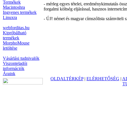
Termékek
- mérleg egyes tételei, eredménykimutatás össz
Macintoshra
forgalmi költség eljárással, hasznos internetcí
Ingyenes termékek
Linuxra
- ÚJ! német és magyar címszólista számviteli sz
webforditas.hu
Kipróbálható
termékek
MorphoMouse
letöltése
Vásárlási tudnivalók
Viszonteladói
információk
Áraink
OLDALTÉRKÉP
|
ELÉRHETŐSÉG
|
A
T