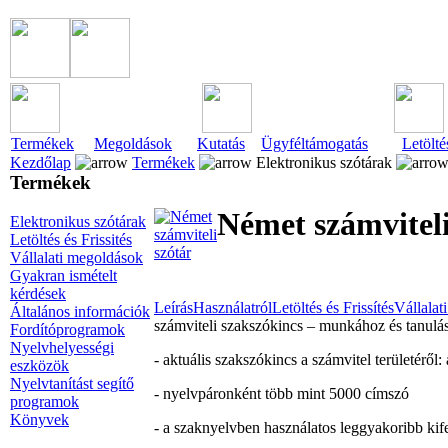
Termékek
Megoldások
Kutatás
Ügyféltámogatás
Letölté
Kezdőlap
Termékek
Elektronikus szótárak
Termékek
Német számviteli
Elektronikus szótárak
Letöltés és Frissités
Vállalati megoldások
Gyakran ismételt
kérdések
Leírás
Használatról
Letöltés és Frissítés
Vállalat
Általános információk
számviteli szakszókincs – munkához és tanulá
Fordítóprogramok
Nyelvhelyességi
- aktuális szakszókincs a számvitel területéről
eszközök
Nyelvtanítást segítő
- nyelvpáronként több mint 5000 címszó
programok
Könyvek
- a szaknyelvben használatos leggyakoribb kif