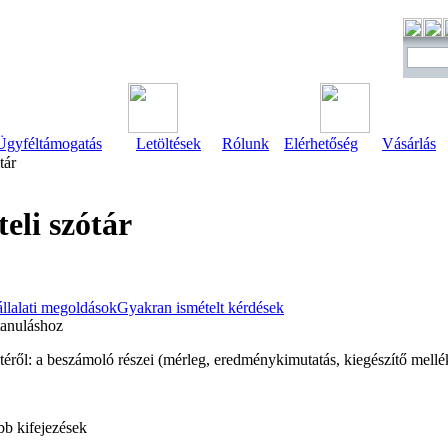
Ügyféltámogatás
Letöltések
Rólunk
Elérhetőség
Vásárlás
tár
eli szótár
llalati megoldások
Gyakran ismételt kérdések
tanuláshoz
letéről: a beszámoló részei (mérleg, eredménykimutatás, kiegészítő mellé
bb kifejezések