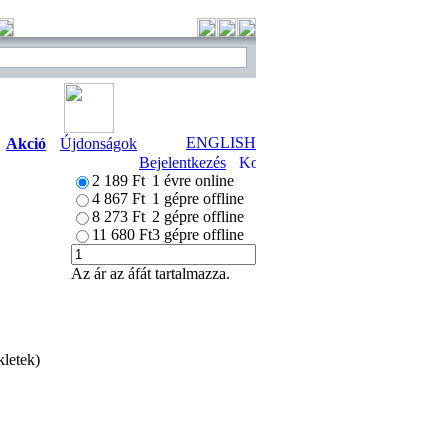
ENGLISH
Akció
Újdonságok
Bejelentkezés
2 189 Ft
1 évre online
4 867 Ft
1 gépre offline
8 273 Ft
2 gépre offline
11 680 Ft
3 gépre offline
Az ár az áfát tartalmazza.
kletek)