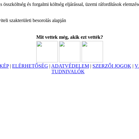
s összköltség és forgalmi költség eljárással, üzemi ráfordítások elemzés
teli szakterületi besorolás alapján
Mit vettek még, akik ezt vették?
KÉP
|
ELÉRHETŐSÉG
|
ADATVÉDELEM
|
SZERZŐI JOGOK
|
V
TUDNIVALÓK