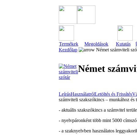
Termékek
Megoldások
Kutatás
Kezdőlap
Német számviteli szó
Német számvit
Leírás
Használatról
Letöltés és Frissítés
Vá
számviteli szakszókincs – munkához és 
- aktuális szakszókincs a számvitel terü
- nyelvpáronként több mint 5000 címszó
- a szaknyelvben használatos leggyakori