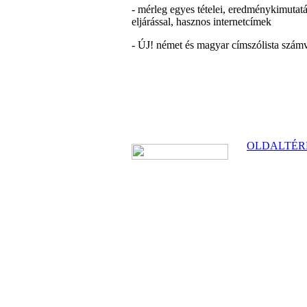
- mérleg egyes tételei, eredménykimutatá
eljárással, hasznos internetcímek
- ÚJ! német és magyar címszólista számvi
OLDALTÉR