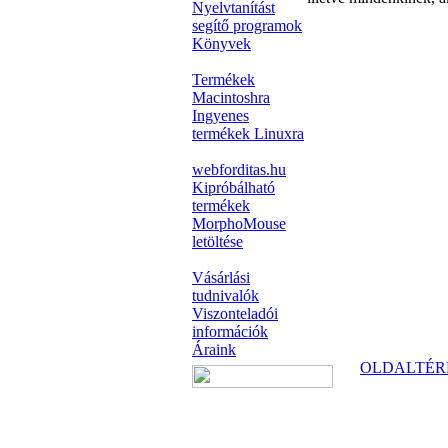
Nyelvtanítást
segítő programok
Könyvek
Termékek
Macintoshra
Ingyenes
termékek Linuxra
webforditas.hu
Kipróbálható
termékek
MorphoMouse
letöltése
Vásárlási
tudnivalók
Viszonteladói
információk
Áraink
OLDALTÉR