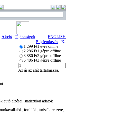
ENGLISH
Akció
Újdonságok
Bejelentkezés
1 299 Ft
1 évre online
2 286 Ft
1 gépre offline
3 886 Ft
2 gépre offline
5 486 Ft
3 gépre offline
Az ár az áfát tartalmazza.
nt
 autójelzései, statisztikai adatok
unkavállalók, fordítók, turisták részére,
l.