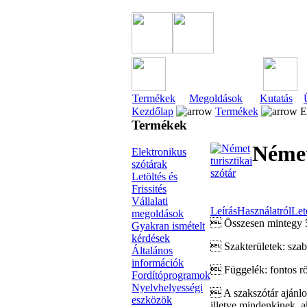
Termékek
Megoldások
Kutatás
Kezdőlap
Termékek
El
Termékek
Német
Elektronikus
szótárak
Letöltés és
Frissités
Vállalati
Leírás
Használatról
Let
megoldások
 Összesen mintegy 50
Gyakran ismételt
kérdések
 Szakterületek: szaba
Általános
információk
 Függelék: fontos röv
Fordítóprogramok
Nyelvhelyességi
 A szakszótár ajánlot
eszközök
illetve mindenkinek, 