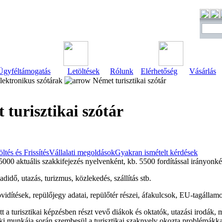
Ügyféltámogatás
Letöltések
Rólunk
Elérhetőség
Vásárlás
ektronikus szótárak
Német turisztikai szótár
 turisztikai szótár
öltés és Frissítés
Vállalati megoldások
Gyakran ismételt kérdések
00 aktuális szakkifejezés nyelvenként, kb. 5500 fordítással irányonké
didő, utazás, turizmus, közlekedés, szállítás stb.
idítések, repülőjegy adatai, repülőtér részei, áfakulcsok, EU-tagállamok
t a turisztikai képzésben részt vevő diákok és oktatók, utazási irodák, m
aki munkája során szembesül a turisztikai szaknyelv okozta problémákka