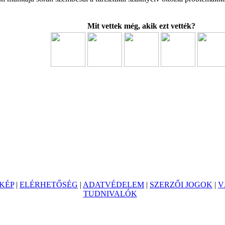
Mit vettek még, akik ezt vették?
KÉP
|
ELÉRHETŐSÉG
|
ADATVÉDELEM
|
SZERZŐI JOGOK
|
V
TUDNIVALÓK