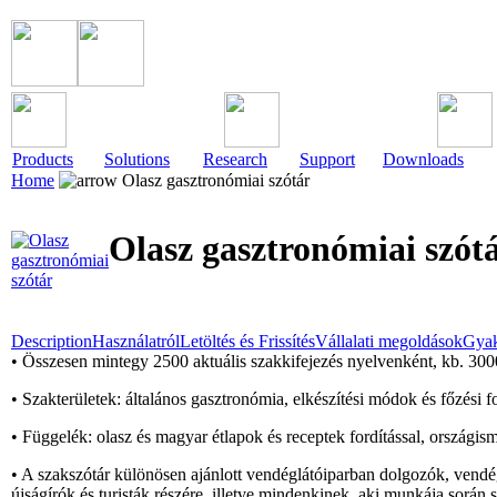
Products
Solutions
Research
Support
Downloads
Home
Olasz gasztronómiai szótár
Olasz gasztronómiai szót
Description
Használatról
Letöltés és Frissítés
Vállalati megoldások
Gyak
• Összesen mintegy 2500 aktuális szakkifejezés nyelvenként, kb. 3000
• Szakterületek: általános gasztronómia, elkészítési módok és főzési fo
• Függelék: olasz és magyar étlapok és receptek fordítással, országis
• A szakszótár különösen ajánlott vendéglátóiparban dolgozók, vendég
újságírók és turisták részére, illetve mindenkinek, aki munkája sorá