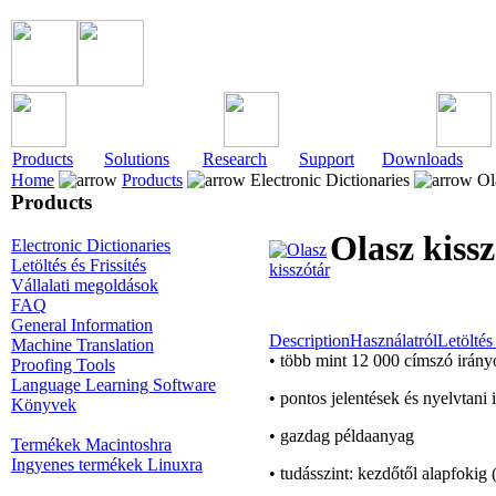
Products
Solutions
Research
Support
Downloads
Home
Products
Electronic Dictionaries
Ola
Products
Olasz kiss
Electronic Dictionaries
Letöltés és Frissités
Vállalati megoldások
FAQ
General Information
Description
Használatról
Letöltés 
Machine Translation
• több mint 12 000 címszó irán
Proofing Tools
Language Learning Software
• pontos jelentések és nyelvtani
Könyvek
• gazdag példaanyag
Termékek Macintoshra
Ingyenes termékek Linuxra
• tudásszint: kezdőtől alapfokig