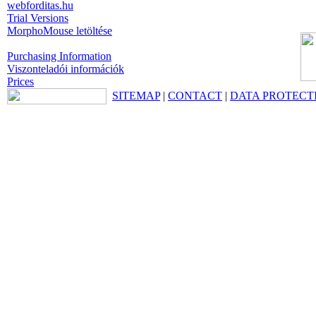
webforditas.hu
Trial Versions
MorphoMouse letöltése
Purchasing Information
Viszonteladói információk
Prices
SITEMAP
|
CONTACT
|
DATA PROTECT