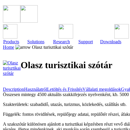
Products
Solutions
Research
Support
Downloads
Home
Olasz turisztikai szótár
Olasz turisztikai szótár
Description
Használatról
Letöltés és Frissítés
Vállalati megoldások
Gyak
Összesen mintegy 4500 aktuális szakkifejezés nyelvenként, kb. 5000 
Szakterületek: szabadidő, utazás, turizmus, közlekedés, szállítás stb.
Függelék: fontos rövidítések, repülőjegy adatai, repülőtér részei, áfak
A szakszótár különösen ajánlott a turisztikai képzésben részt vevő diá
részére, illetve mindenkinek, aki munkája során szembesül a turiszti