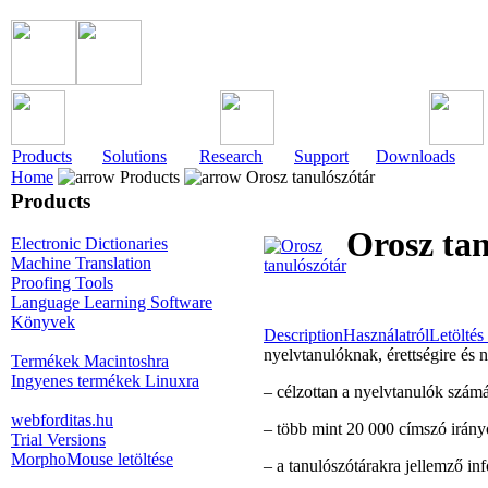
Products
Solutions
Research
Support
Downloads
Home
Products
Orosz tanulószótár
Products
Orosz tan
Electronic Dictionaries
Machine Translation
Proofing Tools
Language Learning Software
Könyvek
Description
Használatról
Letöltés 
nyelvtanulóknak, érettségire és
Termékek Macintoshra
Ingyenes termékek Linuxra
– célzottan a nyelvtanulók számár
webforditas.hu
– több mint 20 000 címszó irán
Trial Versions
MorphoMouse letöltése
– a tanulószótárakra jellemző in