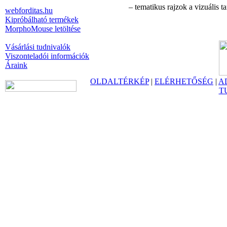
– tematikus rajzok a vizuális t
webforditas.hu
Kipróbálható termékek
MorphoMouse letöltése
Vásárlási tudnivalók
Viszonteladói információk
Áraink
OLDALTÉRKÉP
|
ELÉRHETŐSÉG
|
A
T