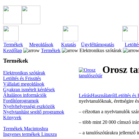
Termékek
Megoldások
Kutatás
Ügyféltámogatás
Letölté
Kezdőlap
Termékek
Elektronikus szótárak
Termékek
Orosz ta
Elektronikus szótárak
Letöltés és Frissités
Vállalati megoldások
Gyakran ismételt kérdések
Általános információk
Leírás
Használatról
Letöltés és F
Fordítóprogramok
nyelvtanulóknak, érettségire é
Nyelvhelyességi eszközök
– célzottan a nyelvtanulók szám
Nyelvtanítást segítő programok
Könyvek
– több mint 20 000 címszó irá
Termékek Macintoshra
– a tanulószótárakra jellemző 
Ingyenes termékek Linuxra