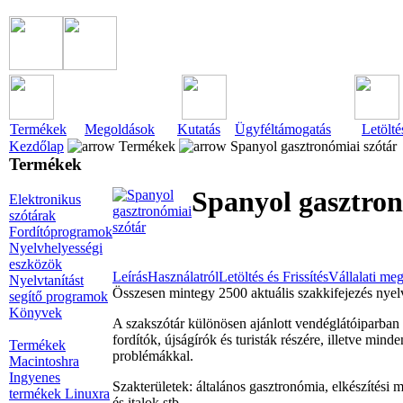
Termékek
Megoldások
Kutatás
Ügyféltámogatás
Letölté
Kezdőlap
Termékek
Spanyol gasztronómiai szótár
Termékek
Spanyol gasztron
Elektronikus
szótárak
Fordítóprogramok
Nyelvhelyességi
eszközök
Leírás
Használatról
Letöltés és Frissítés
Vállalati me
Nyelvtanítást
Összesen mintegy 2500 aktuális szakkifejezés nyelv
segítő programok
Könyvek
A szakszótár különösen ajánlott vendéglátóiparban
fordítók, újságírók és turisták részére, illetve mi
Termékek
problémákkal.
Macintoshra
Ingyenes
Szakterületek: általános gasztronómia, elkészítési 
termékek Linuxra
és italok stb.