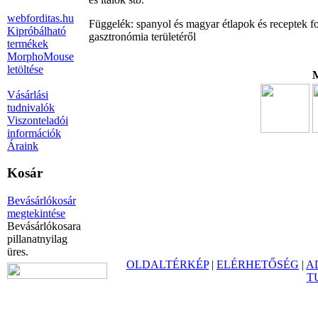
webforditas.hu
Függelék: spanyol és magyar étlapok és receptek fo
Kipróbálható
gasztronómia területéről
termékek
MorphoMouse
letöltése
M
Vásárlási
tudnivalók
Viszonteladói
információk
Áraink
Kosár
Bevásárlókosár
megtekintése
Bevásárlókosara
pillanatnyilag
üres.
OLDALTÉRKÉP
|
ELÉRHETŐSÉG
|
A
T