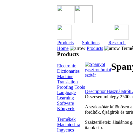
Products
Solutions
Research
Home
Products
Termé
Products
Spany
Electronic
Dictionaries
Machine
Translation
Proofing Tools
Description
Használatról
L
Language
Összesen mintegy 2500 akt
Learning
Software
A szakszótár különösen a
Könyvek
fordítók, újságírók és tu
Termékek
Szakterületek: általános 
Macintoshra
italok stb.
Ingyenes