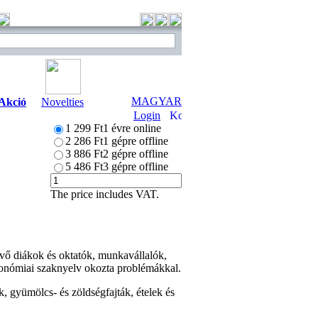
MAGYAR
Akció
Novelties
Login
1 299 Ft
1 évre online
2 286 Ft
1 gépre offline
3 886 Ft
2 gépre offline
5 486 Ft
3 gépre offline
The price includes VAT.
evő diákok és oktatók, munkavállalók,
ztronómiai szaknyelv okozta problémákkal.
k, gyümölcs- és zöldségfajták, ételek és