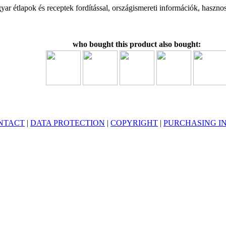
ar étlapok és receptek fordítással, országismereti információk, haszno
who bought this product also bought:
NTACT
|
DATA PROTECTION
|
COPYRIGHT
|
PURCHASING I