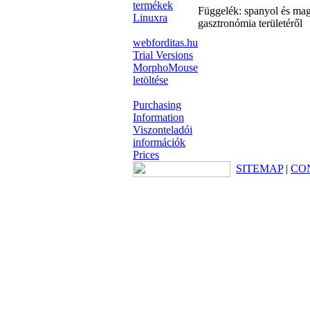
termékek
Függelék: spanyol és magy
Linuxra
gasztronómia területéről
webforditas.hu
Trial Versions
MorphoMouse
letöltése
Purchasing
Information
Viszonteladói
információk
Prices
SITEMAP
|
CO