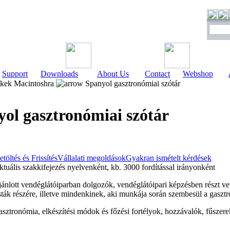
Support
Downloads
About Us
Contact
Webshop
kek Macintoshra
Spanyol gasztronómiai szótár
ol gasztronómiai szótár
etöltés és Frissítés
Vállalati megoldások
Gyakran ismételt kérdések
uális szakkifejezés nyelvenként, kb. 3000 fordítással irányonként
jánlott vendéglátóiparban dolgozók, vendéglátóipari képzésben részt v
risták részére, illetve mindenkinek, aki munkája során szembesül a gas
gasztronómia, elkészítési módok és főzési fortélyok, hozzávalók, fűszere