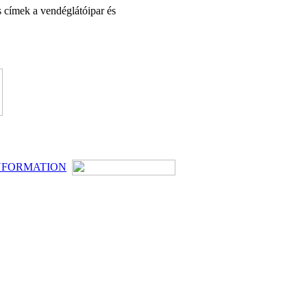
s címek a vendéglátóipar és
NFORMATION