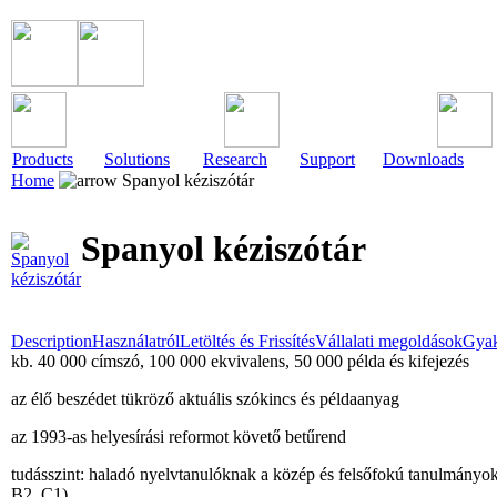
Products
Solutions
Research
Support
Downloads
Home
Spanyol kéziszótár
Spanyol kéziszótár
Description
Használatról
Letöltés és Frissítés
Vállalati megoldások
Gyak
kb. 40 000 címszó, 100 000 ekvivalens, 50 000 példa és kifejezés
az élő beszédet tükröző aktuális szókincs és példaanyag
az 1993-as helyesírási reformot követő betűrend
tudásszint: haladó nyelvtanulóknak a közép és felsőfokú tanulmányokh
B2, C1)