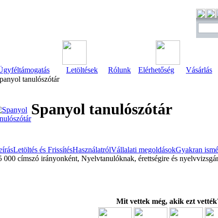
Ügyféltámogatás
Letöltések
Rólunk
Elérhetőség
Vásárlás
anyol tanulószótár
Spanyol tanulószótár
eírás
Letöltés és Frissítés
Használatról
Vállalati megoldások
Gyakran ismét
5 000 címszó irányonként, Nyelvtanulóknak, érettségire és nyelvvizsg
Mit vettek még, akik ezt vették