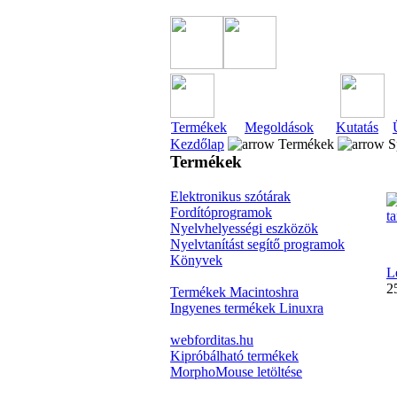
Termékek
Megoldások
Kutatás
Kezdőlap
Termékek
Sp
Termékek
Elektronikus szótárak
Fordítóprogramok
Nyelvhelyességi eszközök
Nyelvtanítást segítő programok
Könyvek
L
2
Termékek Macintoshra
Ingyenes termékek Linuxra
webforditas.hu
Kipróbálható termékek
MorphoMouse letöltése