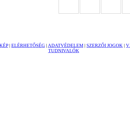
KÉP
|
ELÉRHETŐSÉG
|
ADATVÉDELEM
|
SZERZŐI JOGOK
|
V
TUDNIVALÓK