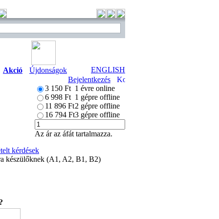
ENGLISH
Akció
Újdonságok
Bejelentkezés
3 150 Ft
1 évre online
6 998 Ft
1 gépre offline
11 896 Ft
2 gépre offline
16 794 Ft
3 gépre offline
Az ár az áfát tartalmazza.
elt kérdések
ára készülőknek (A1, A2, B1, B2)
?