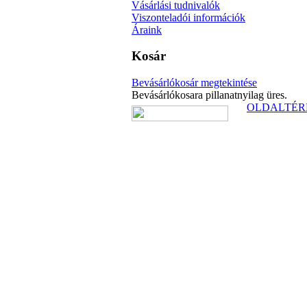
Vásárlási tudnivalók
Viszonteladói információk
Áraink
Kosár
Bevásárlókosár megtekintése
Bevásárlókosara pillanatnyilag üres.
OLDALTÉR