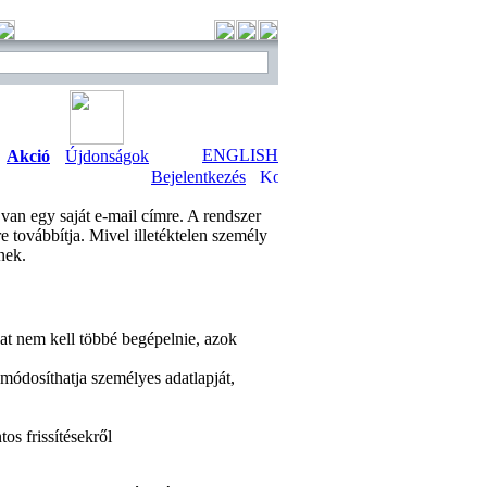
ENGLISH
Akció
Újdonságok
Bejelentkezés
 van egy saját e-mail címre. A rendszer
e továbbítja. Mivel illetéktelen személy
nek.
kat nem kell többé begépelnie, azok
 módosíthatja személyes adatlapját,
os frissítésekről