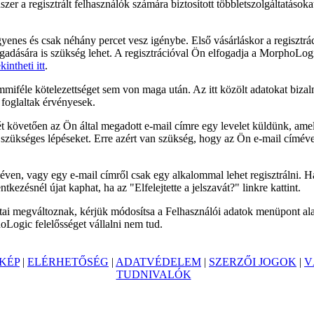
zer a regisztrált felhasználók számára biztosított többletszolgáltatásoka
gyenes és csak néhány percet vesz igénybe. Első vásárláskor a regisztrá
egadására is szükség lehet. A regisztrációval Ön elfogadja a MorphoLogic
intheti itt
.
mmiféle kötelezettséget sem von maga után. Az itt közölt adatokat biza
 foglaltak érvényesek.
ét követően az Ön által megadott e-mail címre egy levelet küldünk, amel
 szükséges lépéseket. Erre azért van szükség, hogy az Ön e-mail címéve
ven, vagy egy e-mail címről csak egy alkalommal lehet regisztrálni. Ha e
entkezésnél újat kaphat, ha az "Elfelejtette a jelszavát?" linkre kattint.
i megváltoznak, kérjük módosítsa a Felhasználói adatok menüpont alat
oLogic felelősséget vállalni nem tud.
KÉP
|
ELÉRHETŐSÉG
|
ADATVÉDELEM
|
SZERZŐI JOGOK
|
V
TUDNIVALÓK