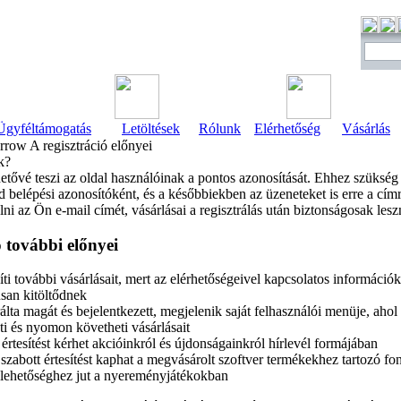
Ügyféltámogatás
Letöltések
Rólunk
Elérhetőség
Vásárlás
A regisztráció előnyei
k?
hetővé teszi az oldal használóinak a pontos azonosítását. Ehhez szükség
d belépési azonosítóként, és a későbbiekben az üzeneteket is erre a címr
ni az Ön e-mail címét, vásárlásai a regisztrálás után biztonságosak lesz
ó további előnyei
i további vásárlásait, mert az elérhetőségeivel kapcsolatos információ
san kitöltődnek
álta magát és bejelentkezett, megjelenik saját felhasználói menüje, ahol
ti és nyomon követheti vásárlásait
értesítést kérhet akcióinkról és újdonságainkról hírlevél formájában
zabott értesítést kaphat a megvásárolt szoftver termékekhez tartozó font
 lehetőséghez jut a nyereményjátékokban