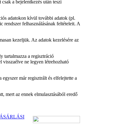
t csak a bejelentkezés után teszi
ciós adatokon kívül további adatok (pl.
 rendszer felhasználásának feltételeit. A
lmasan kezeljük. Az adatok kezelésére az
y tartalmazza a regisztráció
l visszaélve ne legyen létrehozható
gyszer már regisztrált és elfelejtette a
t, mert az ennek elmulasztásából eredő
ÁSÁRLÁSI