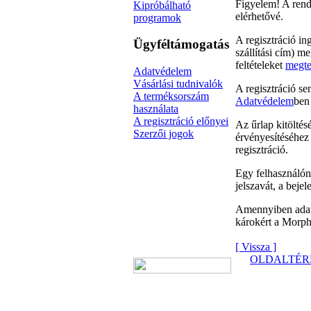
Figyelem! A rends
Kipróbálható
elérhetővé.
programok
A regisztráció in
Ügyféltámogatás
szállítási cím) m
feltételeket
megtek
Adatvédelem
Vásárlási tudnivalók
A regisztráció se
A terméksorszám
Adatvédelem
ben
használata
A regisztráció előnyei
Az űrlap kitöltés
Szerzői jogok
érvényesítéséhez
regisztráció.
Egy felhasználóné
jelszavát, a bejel
Amennyiben adata
károkért a Morph
[ Vissza ]
OLDALTÉR