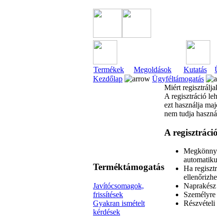
Termékek
Megoldások
Kutatás
Kezdőlap
Ügyféltámogatás
Miért regisztrálja
A regisztráció le
ezt használja maj
nem tudja használ
A regisztráci
Megkönnyít
automatiku
Terméktámogatás
Ha regisztr
ellenőrizhe
Javítócsomagok,
Naprakész 
frissítések
Személyre s
Gyakran ismételt
Részvételi
kérdések