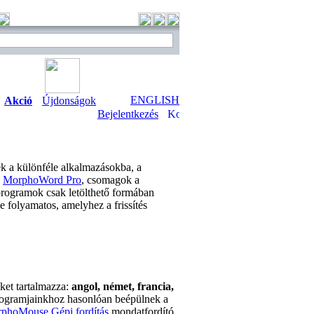
ENGLISH
Akció
Újdonságok
Bejelentkezés
k a különféle alkalmazásokba, a
s
MorphoWord Pro
, csomagok a
 programok csak letölthető formában
 folyamatos, amelyhez a frissítés
ket tartalmazza:
angol, német, francia,
rogramjainkhoz hasonlóan beépülnek a
phoMouse Gépi fordítás
mondatfordító,