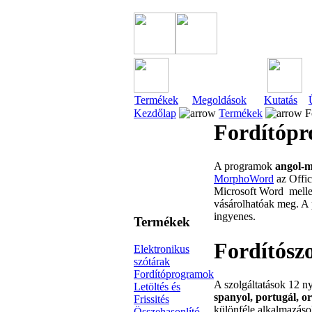
Termékek
Megoldások
Kutatás
Kezdőlap
Termékek
F
Fordítóp
A programok
angol-
MorphoWord
az Offi
Microsoft Word mellett
vásárolhatóak meg. A 
ingyenes.
Termékek
Fordítószo
Elektronikus
szótárak
Fordítóprogramok
A szolgáltatások 12 ny
Letöltés és
spanyol, portugál, or
Frissités
különféle alkalmazáso
Összehasonlító