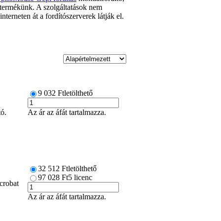
termékünk. A szolgáltatások nem
nterneten át a fordítószerverek látják el.
9 032 Ft
letölthető
ó.
Az ár az áfát tartalmazza.
32 512 Ft
letölthető
97 028 Ft
5 licenc
crobat
Az ár az áfát tartalmazza.