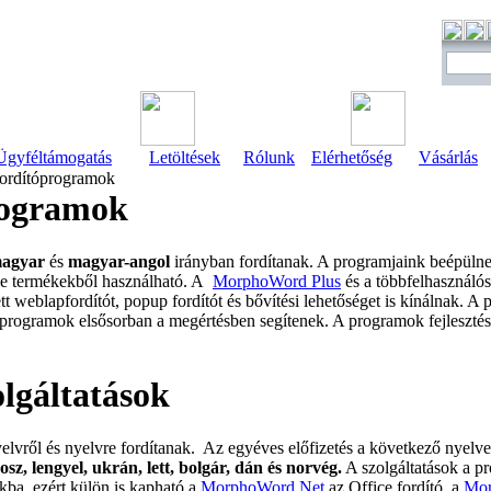
Ügyféltámogatás
Letöltések
Rólunk
Elérhetőség
Vásárlás
ordítóprogramok
rogramok
magyar
és
magyar-angol
irányban fordítanak. A programjaink beépülne
ce termékekből használható. A
MorphoWord Plus
és a többfelhasználó
 weblapfordítót, popup fordítót és bővítési lehetőséget is kínálnak. A
programok elsősorban a megértésben segítenek. A programok fejlesztése
lgáltatások
elvről és nyelvre fordítanak. Az egyéves előfizetés a következő nyelve
osz, lengyel, ukrán, lett, bolgár, dán és norvég.
A szolgáltatások a p
kba, ezért külön is kapható a
MorphoWord Net
az Office fordító, a
Mor