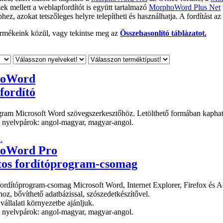
ek mellett a weblapfordítót is együtt tartalmazó
MorphoWord Plus Net
z, azokat tetszőleges helyre telepítheti és használhatja. A fordítást az i
ermékeink közül, vagy tekintse meg az
Összehasonlító táblázatot.
oWord
fordító
gram Microsoft Word szövegszerkesztőhöz. Letölthető formában kaphat
 nyelvpárok: angol-magyar, magyar-angol.
.
oWord Pro
tos fordítóprogram-csomag
fordítóprogram-csomag Microsoft Word, Internet Explorer, Firefox és A
z, bővíthető adatbázissal, szószedetkészítővel.
állalati környezetbe ajánljuk.
 nyelvpárok: angol-magyar, magyar-angol.