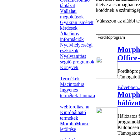
illetve a csomagban ez
táblázat
kötődnek a számítógéphe
Vállalati
megoldások
Válasszon az alábbi t
Gyakran ismételt
kérdések
Általános
információk
Nyelvhelyességi
Morph
eszközök
Nyelvtanítást
Office-
segítő programok
Könyvek
Fordítópro
Támogatott
Termékek
Macintoshra
Bővebben..
Ingyenes
Morph
termékek Linuxra
hálóza
webforditas.hu
Kipróbálható
Hálózatos 
termékek
programokho
MorphoMouse
Különösen v
letöltése
Támogatott