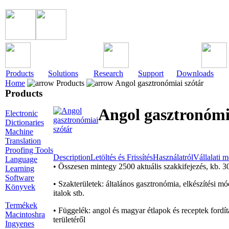
Products
Solutions
Research
Support
Downloads
Home
Products
Angol gasztronómiai szótár
Products
Angol gasztronómi
Electronic
Dictionaries
Machine
Translation
Proofing Tools
Description
Letöltés és Frissítés
Használatról
Vállalati 
Language
• Összesen mintegy 2500 aktuális szakkifejezés, kb. 3
Learning
Software
• Szakterületek: általános gasztronómia, elkészítési mó
Könyvek
italok stb.
Termékek
• Függelék: angol és magyar étlapok és receptek fordí
Macintoshra
területéről
Ingyenes