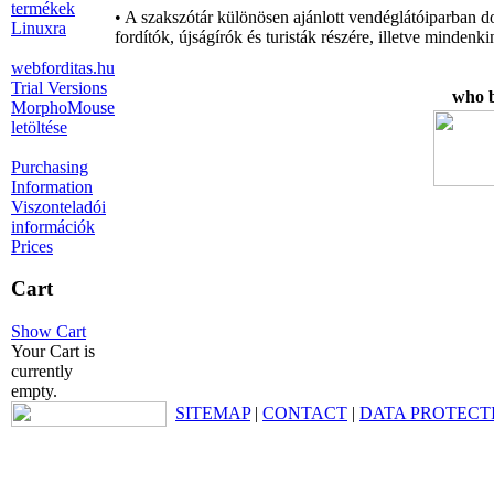
termékek
• A szakszótár különösen ajánlott vendéglátóiparban d
Linuxra
fordítók, újságírók és turisták részére, illetve minde
webforditas.hu
Trial Versions
who b
MorphoMouse
letöltése
Purchasing
Information
Viszonteladói
információk
Prices
Cart
Show Cart
Your Cart is
currently
empty.
SITEMAP
|
CONTACT
|
DATA PROTECT