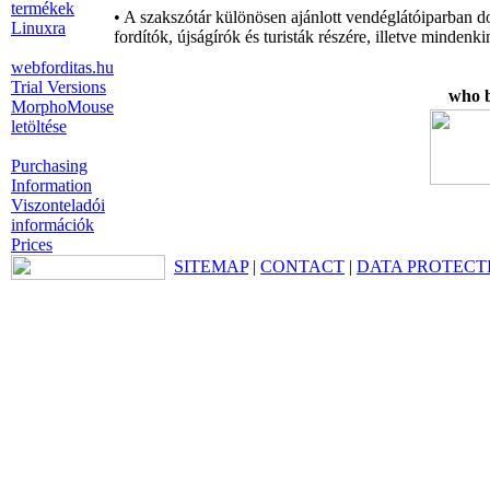
termékek
• A szakszótár különösen ajánlott vendéglátóiparban d
Linuxra
fordítók, újságírók és turisták részére, illetve minde
webforditas.hu
Trial Versions
who b
MorphoMouse
letöltése
Purchasing
Information
Viszonteladói
információk
Prices
SITEMAP
|
CONTACT
|
DATA PROTECT