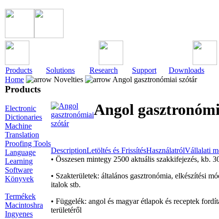
Products
Solutions
Research
Support
Downloads
Home
Novelties
Angol gasztronómiai szótár
Products
Angol gasztronómi
Electronic
Dictionaries
Machine
Translation
Proofing Tools
Description
Letöltés és Frissítés
Használatról
Vállalati 
Language
• Összesen mintegy 2500 aktuális szakkifejezés, kb. 3
Learning
Software
• Szakterületek: általános gasztronómia, elkészítési mó
Könyvek
italok stb.
Termékek
• Függelék: angol és magyar étlapok és receptek fordí
Macintoshra
területéről
Ingyenes