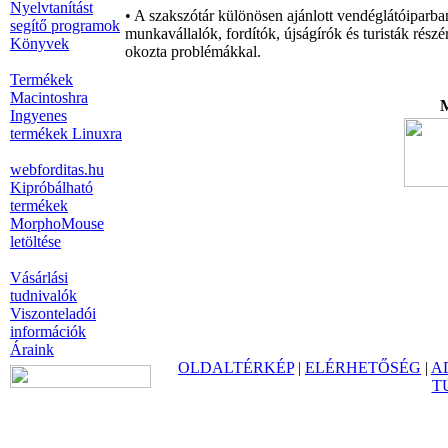
Nyelvtanítást
• A szakszótár különösen ajánlott vendéglátóiparba
segítő programok
munkavállalók, fordítók, újságírók és turisták rés
Könyvek
okozta problémákkal.
Termékek
Macintoshra
M
Ingyenes
termékek Linuxra
webforditas.hu
Kipróbálható
termékek
MorphoMouse
letöltése
Vásárlási
tudnivalók
Viszonteladói
információk
Áraink
OLDALTÉRKÉP
|
ELÉRHETŐSÉG
|
A
T