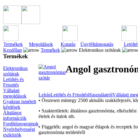
Termékek
Megoldások
Kutatás
Ügyféltámogatás
Letölté
Kezdőlap
Termékek
Elektronikus szótárak
Termékek
Angol gasztronóm
Elektronikus
szótárak
Letöltés és
Frissités
Vállalati
Leírás
Letöltés és Frissítés
Használatról
Vállalati me
megoldások
• Összesen mintegy 2500 aktuális szakkifejezés, kb
Gyakran ismételt
kérdések
• Szakterületek: általános gasztronómia, elkészítés
Általános
ételek és italok stb.
információk
Fordítóprogramok
• Függelék: angol és magyar étlapok és receptek fo
Nyelvhelyességi
gasztronómia területéről
eszközök