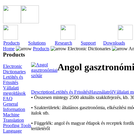
Products
Solutions
Research
Support
Downloads
Home
Products
Electronic Dictionaries
Ang
Products
Angol gasztronómi
Electronic
Dictionaries
Letöltés és
Frissités
Vállalati
Description
Letöltés és Frissítés
Használatról
Vállalati 
megoldások
• Összesen mintegy 2500 aktuális szakkifejezés, kb. 3
FAQ
General
• Szakterületek: általános gasztronómia, elkészítési mó
Information
italok stb.
Machine
Translation
• Függelék: angol és magyar étlapok és receptek fordí
Proofing Tools
területéről
Language