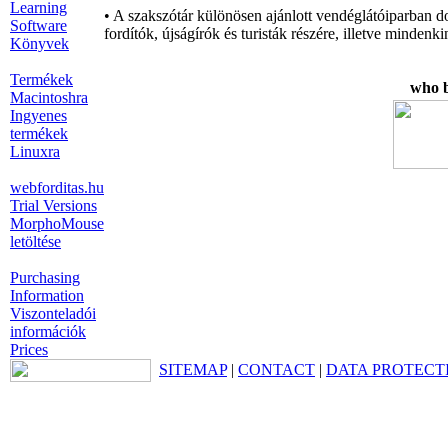
Learning
• A szakszótár különösen ajánlott vendéglátóiparban d
Software
fordítók, újságírók és turisták részére, illetve minde
Könyvek
Termékek
who b
Macintoshra
Ingyenes
termékek
Linuxra
webforditas.hu
Trial Versions
MorphoMouse
letöltése
Purchasing
Information
Viszonteladói
információk
Prices
SITEMAP
|
CONTACT
|
DATA PROTECT