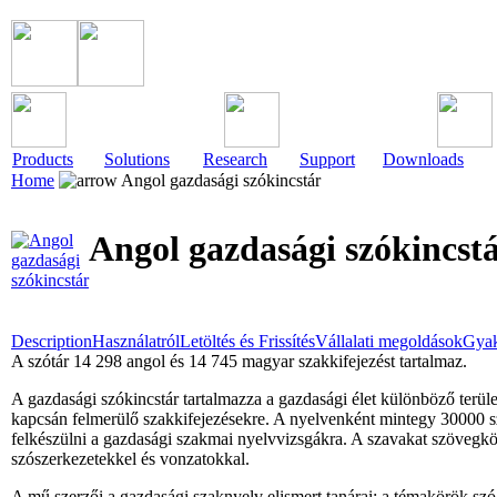
Products
Solutions
Research
Support
Downloads
Home
Angol gazdasági szókincstár
Angol gazdasági szókincst
Description
Használatról
Letöltés és Frissítés
Vállalati megoldások
Gyak
A szótár 14 298 angol és 14 745 magyar szakkifejezést tartalmaz.
A gazdasági szókincstár tartalmazza a gazdasági élet különböző terüle
kapcsán felmerülő szakkifejezésekre. A nyelvenként mintegy 30000 s
felkészülni a gazdasági szakmai nyelvvizsgákra. A szavakat szövegkö
szószerkezetekkel és vonzatokkal.
A mű szerzői a gazdasági szaknyelv elismert tanárai: a témakörök szó