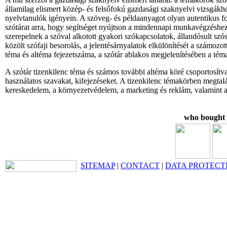
államilag elismert közép- és felsőfokú gazdasági szaknyelvi vizsgákho
nyelvtanulók igényein. A szöveg- és példaanyagot olyan autentikus 
szótárat arra, hogy segítséget nyújtson a mindennapi munkavégzéshez
szerepelnek a szóval alkotott gyakori szókapcsolatok, állandósult sz
közölt szófaji besorolás, a jelentésárnyalatok elkülönítését a számozo
téma és altéma fejezetszáma, a szótár ablakos megjelenítésében a téma
A szótár tizenkilenc téma és számos további altéma köré csoportosítva
használatos szavakat, kifejezéseket. A tizenkilenc témakörben megtalá
kereskedelem, a környezetvédelem, a marketing és reklám, valamint a 
who bought t
SITEMAP
|
CONTACT
|
DATA PROTECT