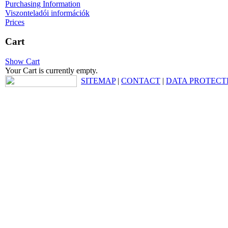
Purchasing Information
Viszonteladói információk
Prices
Cart
Show Cart
Your Cart is currently empty.
SITEMAP
|
CONTACT
|
DATA PROTECT