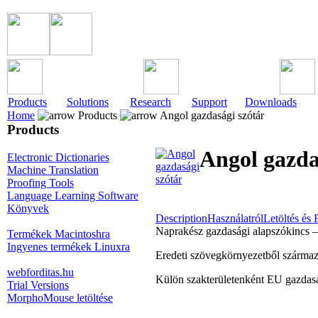
Products
Solutions
Research
Support
Downloads
Home
Products
Angol gazdasági szótár
Products
Angol gazda
Electronic Dictionaries
Machine Translation
Proofing Tools
Language Learning Software
Könyvek
Description
Használatról
Letöltés és F
Naprakész gazdasági alapszókincs 
Termékek Macintoshra
Ingyenes termékek Linuxra
Eredeti szövegkörnyezetből származ
webforditas.hu
Külön szakterületenként EU gazdasá
Trial Versions
MorphoMouse letöltése